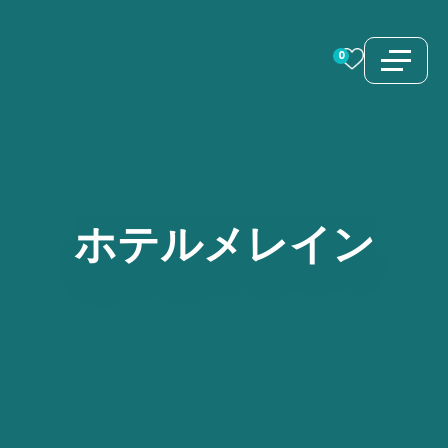
コ
ン
0
テ
ン
ツ
へ
ス
ホテルメレイン
キ
ッ
プ