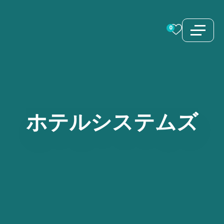
コ
ン
0
テ
ン
ツ
へ
ス
ホテルシステムズ
キ
ッ
プ