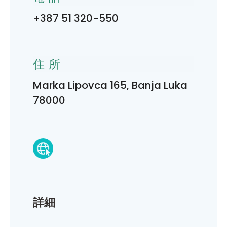
+387 51 320-550
住所
Marka Lipovca 165, Banja Luka
78000
詳細