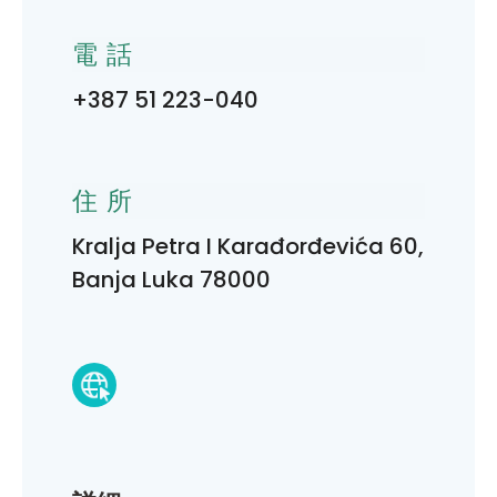
電話
+387 51 223-040
住所
Kralja Petra I Karađorđevića 60,
Banja Luka 78000