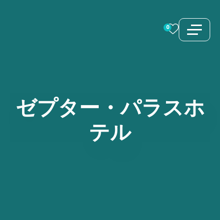
コ
ン
0
テ
ン
ツ
へ
ス
ゼプター・パラスホ
キ
テル
ッ
プ