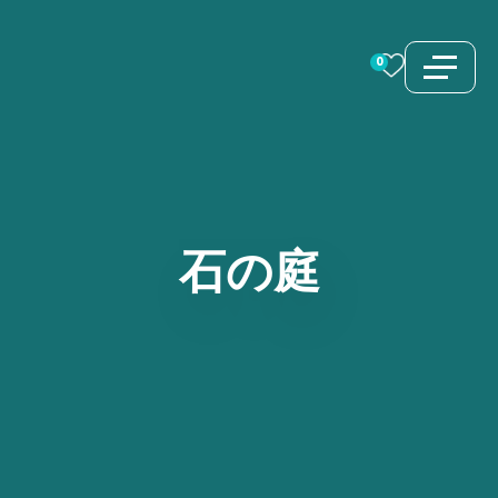
コ
ン
0
テ
ン
ツ
へ
ス
石の庭
キ
ッ
プ