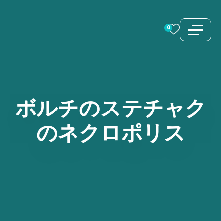
コ
ン
0
テ
ン
ツ
へ
ス
ボルチのステチャク
キ
のネクロポリス
ッ
プ