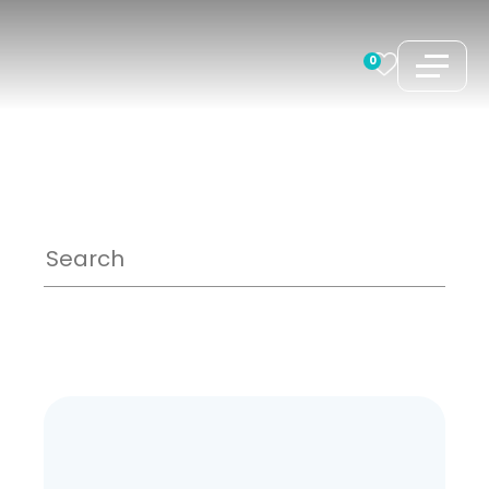
コ
ン
0
テ
ン
ツ
へ
ス
キ
ッ
プ