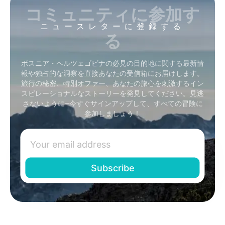
コミュニティに参加す
ニュースレターに登録する
る
ボスニア・ヘルツェゴビナの必見の目的地に関する最新情
報や独占的な洞察を直接あなたの受信箱にお届けします。
旅行の秘密、特別オファー、あなたの旅心を刺激するイン
スピレーショナルなストーリーを発見してください。見逃
さないように–今すぐサインアップして、すべての冒険に
参加しましょう！