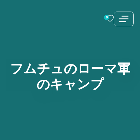
コ
ン
0
テ
ン
ツ
へ
ス
フムチュのローマ軍
キ
のキャンプ
ッ
プ