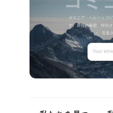
ボスニア・ヘルツェゴビ
す。旅行の秘密、特別オ
い。見逃