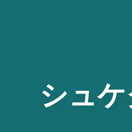
コ
ン
テ
ン
ツ
へ
ス
キ
ッ
シュケ
プ