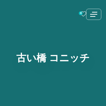
コ
ン
0
テ
ン
ツ
へ
ス
古い橋
コニッチ
キ
ッ
プ