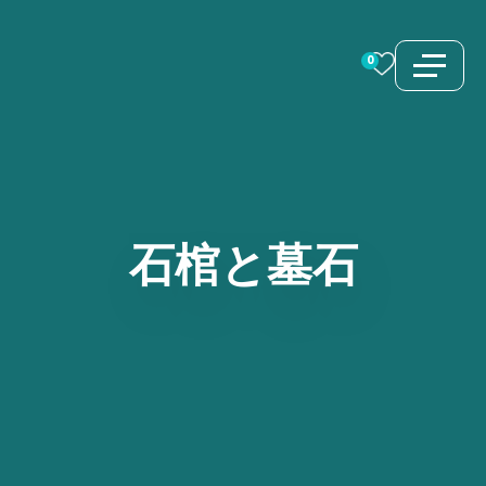
コ
ン
0
テ
ン
ツ
へ
ス
石棺と墓石
キ
ッ
プ