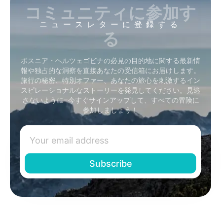
コミュニティに参加す
ニュースレターに登録する
る
ボスニア・ヘルツェゴビナの必見の目的地に関する最新情
報や独占的な洞察を直接あなたの受信箱にお届けします。
旅行の秘密、特別オファー、あなたの旅心を刺激するイン
スピレーショナルなストーリーを発見してください。見逃
さないように–今すぐサインアップして、すべての冒険に
参加しましょう！