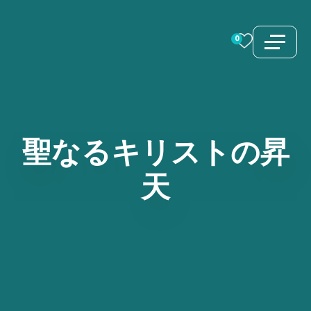
コ
ン
0
テ
ン
ツ
へ
ス
聖なるキリストの昇
キ
天
ッ
プ