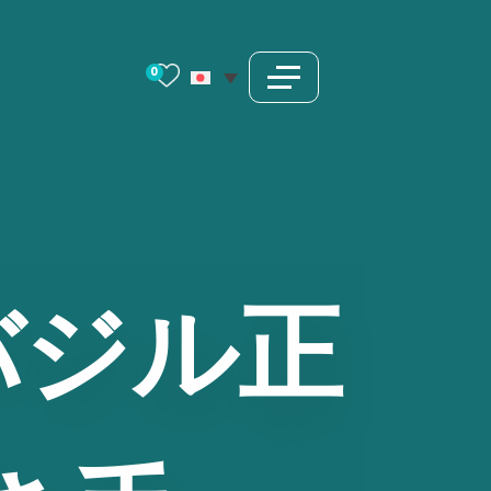
0
バジル正