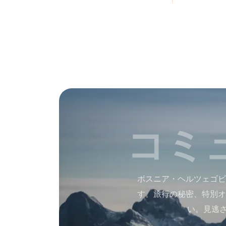
コミ
ボスニア・ヘルツェゴビ
す。旅行の秘密、特別オ
い。見逃