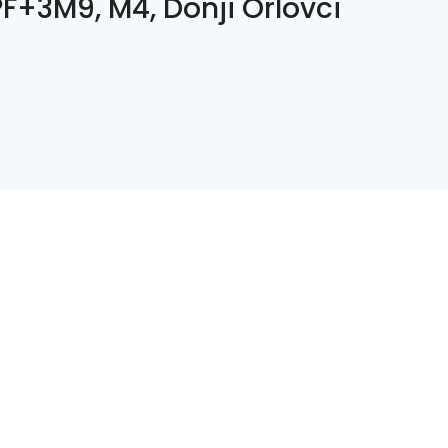
F+3M9, M4, Donji Orlovci