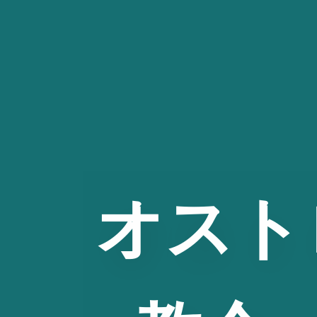
コ
ン
テ
ン
ツ
へ
ス
キ
ッ
オスト
プ