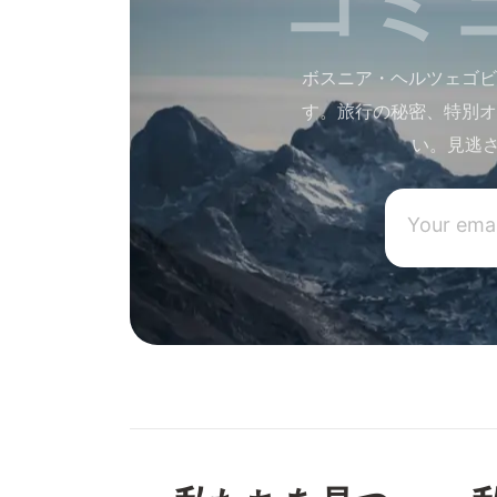
ボスニア・ヘルツェゴビ
す。旅行の秘密、特別オ
い。見逃