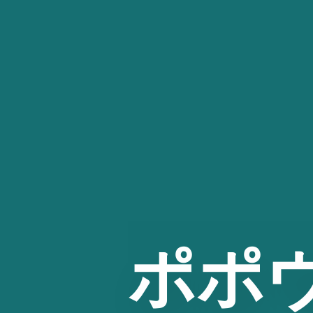
コ
ン
テ
ン
ツ
へ
ス
キ
ッ
プ
ポポ