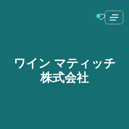
コ
ン
0
テ
ン
ツ
へ
ス
ワイン
マティッチ
キ
株式会社
ッ
プ