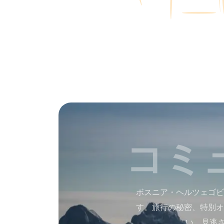
コミ
ボスニア・ヘルツェゴビ
す。旅行の秘密、特別オ
い。見逃