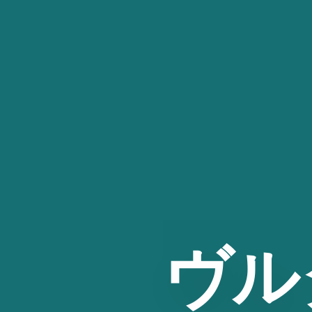
コ
ン
テ
ン
ツ
へ
ス
キ
ッ
プ
ヴル