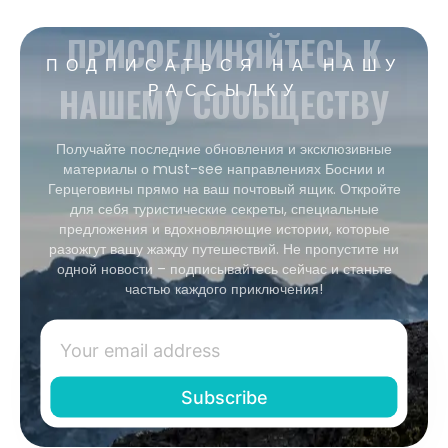
ПРИСОЕДИНЯЙТЕСЬ К
ПОДПИСАТЬСЯ НА НАШУ
НАШЕМУ СООБЩЕСТВУ
РАССЫЛКУ
Получайте последние обновления и эксклюзивные
материалы о must-see направлениях Боснии и
Герцеговины прямо на ваш почтовый ящик. Откройте
для себя туристические секреты, специальные
предложения и вдохновляющие истории, которые
разожгут вашу жажду путешествий. Не пропустите ни
одной новости – подписывайтесь сейчас и станьте
частью каждого приключения!