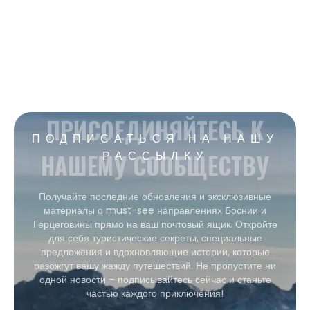
ПРИСОЕДИНЯЙТЕСЬ К
ПОДПИСАТЬСЯ НА НАШУ
НАШЕМУ СООБЩЕСТВУ
РАССЫЛКУ
Получайте последние обновления и эксклюзивные
материалы о must-see направлениях Боснии и
Герцеговины прямо на ваш почтовый ящик. Откройте
для себя туристические секреты, специальные
предложения и вдохновляющие истории, которые
разожгут вашу жажду путешествий. Не пропустите ни
одной новости – подписывайтесь сейчас и станьте
частью каждого приключения!