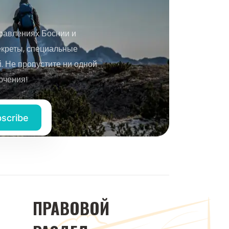
равлениях Боснии и
екреты, специальные
 Не пропустите ни одной
ючения!
ПРАВОВОЙ