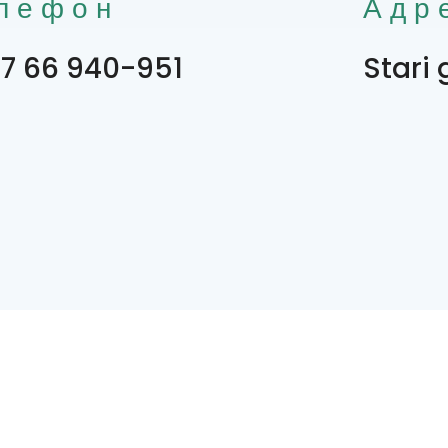
лефон
Адр
7 66 940-951
Stari 