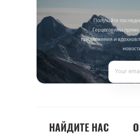
Получайте последн
Герцеговины прямо 
предложения и вдохновл
новост
НАЙДИТЕ НАС
О