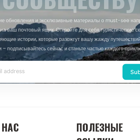
ие обновления и эксклюзивные материалы о must-see нап
на ваш почтовый ящик. Откройте для себя туристические с
яющие истории, которые разожгут вашу жажду путешествий.
и – подписывайтесь сейчас и станьте частью каждого прикл
 НАС
ПОЛЕЗНЫЕ