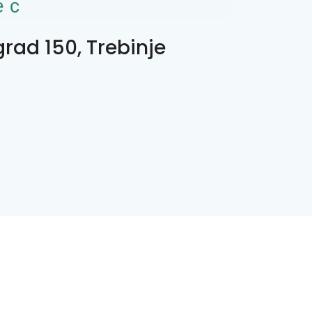
ес
grad 150, Trebinje