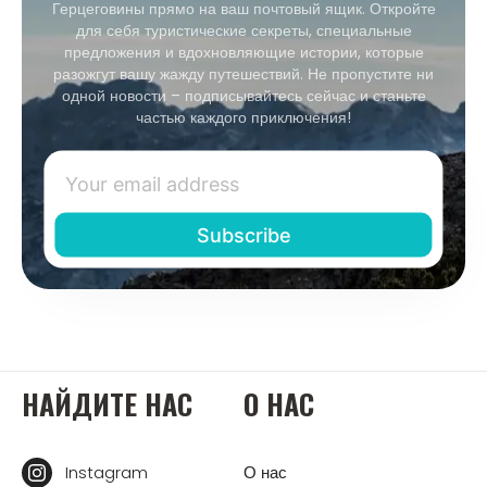
Герцеговины прямо на ваш почтовый ящик. Откройте
для себя туристические секреты, специальные
предложения и вдохновляющие истории, которые
разожгут вашу жажду путешествий. Не пропустите ни
одной новости – подписывайтесь сейчас и станьте
частью каждого приключения!
НАЙДИТЕ НАС
О НАС
Instagram
О нас