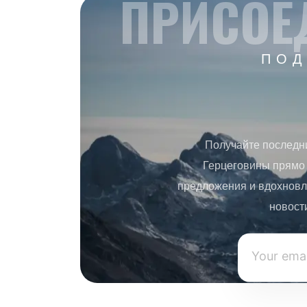
ПРИСОЕ
ПОД
Получайте последн
Герцеговины прямо 
предложения и вдохновл
новост