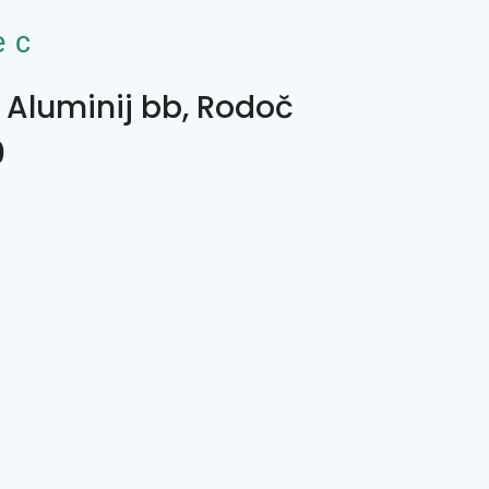
ес
 Aluminij bb, Rodoč
0