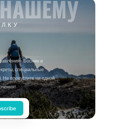
 НАШЕМУ
ЫЛКУ
равлениях Боснии и
екреты, специальные
 Не пропустите ни одной
ючения!