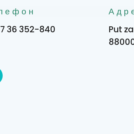
лефон
Адр
7 36 352-840
Put za
8800