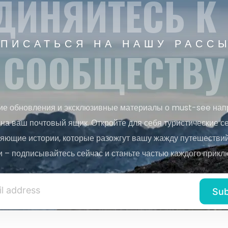
ДИНЯЙТЕСЬ К
ПИСАТЬСЯ НА НАШУ РАСС
СООБЩЕСТВУ
ие обновления и эксклюзивные материалы о must-see нап
на ваш почтовый ящик. Откройте для себя туристические с
яющие истории, которые разожгут вашу жажду путешествий.
и – подписывайтесь сейчас и станьте частью каждого прикл