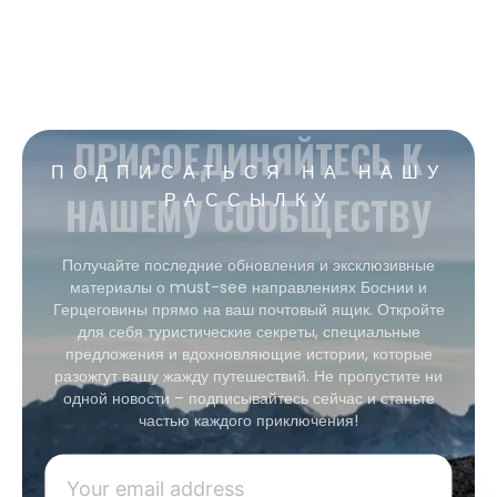
ПРИСОЕДИНЯЙТЕСЬ К
ПОДПИСАТЬСЯ НА НАШУ
НАШЕМУ СООБЩЕСТВУ
РАССЫЛКУ
Получайте последние обновления и эксклюзивные
материалы о must-see направлениях Боснии и
Герцеговины прямо на ваш почтовый ящик. Откройте
для себя туристические секреты, специальные
предложения и вдохновляющие истории, которые
разожгут вашу жажду путешествий. Не пропустите ни
одной новости – подписывайтесь сейчас и станьте
частью каждого приключения!