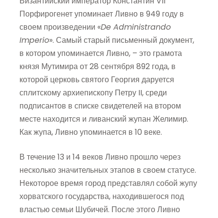
Византийский император Константин VII
Порфирогенет упоминает Ливно в 949 году в
своем произведении «
De Administrando
Imperio
». Самый старый письменный документ,
в котором упоминается Ливно, – это грамота
князя Мутимира от 28 сентября 892 года, в
которой церковь святого Георгия даруется
сплитскому архиепископу Петру II, среди
подписантов в списке свидетелей на втором
месте находится и ливанский жупан Желимир.
Как жупа, Ливно упоминается в 10 веке.
В течение 13 и 14 веков Ливно прошло через
несколько значительных этапов в своем статусе.
Некоторое время город представлял собой жупу
хорватского государства, находившегося под
властью семьи Шубичей. После этого Ливно