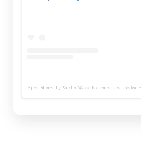
A post shared by Stur.ba (@stur.ba_canoe_and_birdwatc