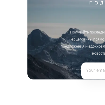
ПОД
Получайте последн
Герцеговины прямо 
предложения и вдохновл
новост