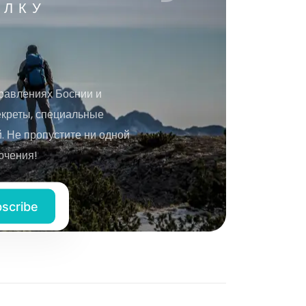
ЫЛКУ
равлениях Боснии и
екреты, специальные
 Не пропустите ни одной
ючения!