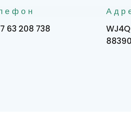
лефон
Адр
7 63 208 738
WJ4Q
8839