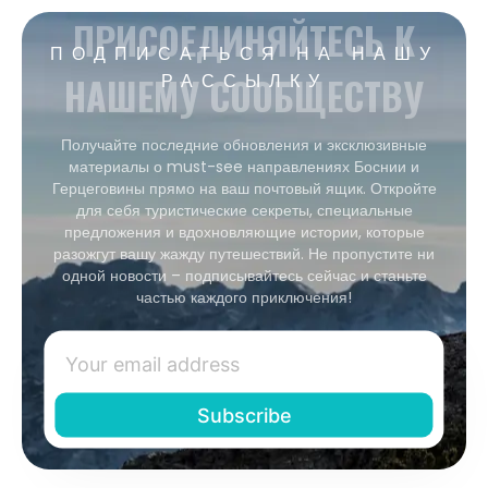
ПРИСОЕДИНЯЙТЕСЬ К
ПОДПИСАТЬСЯ НА НАШУ
НАШЕМУ СООБЩЕСТВУ
РАССЫЛКУ
Получайте последние обновления и эксклюзивные
материалы о must-see направлениях Боснии и
Герцеговины прямо на ваш почтовый ящик. Откройте
для себя туристические секреты, специальные
предложения и вдохновляющие истории, которые
разожгут вашу жажду путешествий. Не пропустите ни
одной новости – подписывайтесь сейчас и станьте
частью каждого приключения!