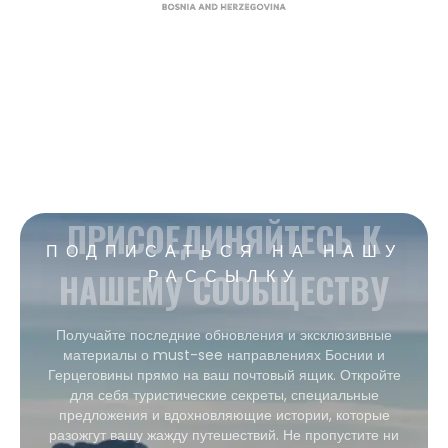
ПРИСОЕДИНЯЙТЕСЬ К
ПОДПИСАТЬСЯ НА НАШУ
НАШЕМУ СООБЩЕСТВУ
РАССЫЛКУ
Получайте последние обновления и эксклюзивные
материалы о must-see направлениях Боснии и
Герцеговины прямо на ваш почтовый ящик. Откройте
для себя туристические секреты, специальные
предложения и вдохновляющие истории, которые
разожгут вашу жажду путешествий. Не пропустите ни