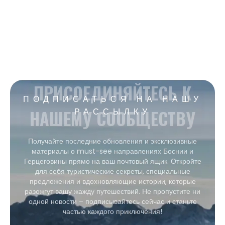
ПРИСОЕДИНЯЙТЕСЬ К
ПОДПИСАТЬСЯ НА НАШУ
НАШЕМУ СООБЩЕСТВУ
РАССЫЛКУ
Получайте последние обновления и эксклюзивные
материалы о must-see направлениях Боснии и
Герцеговины прямо на ваш почтовый ящик. Откройте
для себя туристические секреты, специальные
предложения и вдохновляющие истории, которые
разожгут вашу жажду путешествий. Не пропустите ни
одной новости – подписывайтесь сейчас и станьте
частью каждого приключения!