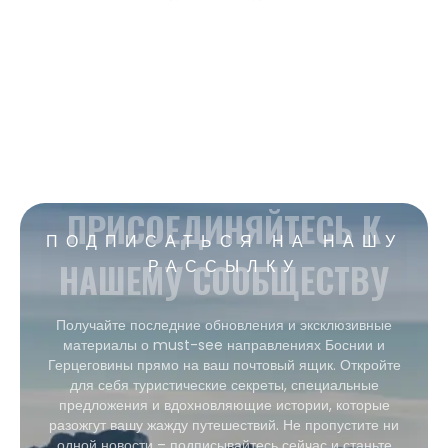
ПРИСОЕДИНЯЙТЕСЬ К
ПОДПИСАТЬСЯ НА НАШУ
НАШЕМУ СООБЩЕСТВУ
РАССЫЛКУ
Получайте последние обновления и эксклюзивные
материалы о must-see направлениях Боснии и
Герцеговины прямо на ваш почтовый ящик. Откройте
для себя туристические секреты, специальные
предложения и вдохновляющие истории, которые
разожгут вашу жажду путешествий. Не пропустите ни
одной новости – подписывайтесь сейчас и станьте