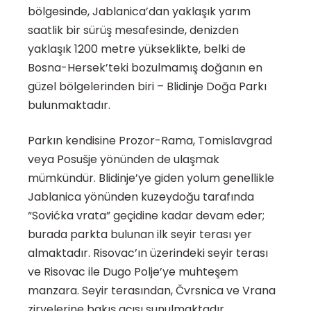
bölgesinde, Jablanica’dan yaklaşık yarım
saatlik bir sürüş mesafesinde, denizden
yaklaşık 1200 metre yükseklikte, belki de
Bosna-Hersek’teki bozulmamış doğanın en
güzel bölgelerinden biri – Blidinje Doğa Parkı
bulunmaktadır.
Parkın kendisine Prozor-Rama, Tomislavgrad
veya Posušje yönünden de ulaşmak
mümkündür. Blidinje’ye giden yolum genellikle
Jablanica yönünden kuzeydoğu tarafında
“Sovićka vrata” geçidine kadar devam eder;
burada parkta bulunan ilk seyir terası yer
almaktadır. Risovac’ın üzerindeki seyir terası
ve Risovac ile Dugo Polje’ye muhteşem
manzara. Seyir terasından, Čvrsnica ve Vrana
zirvelerine bakış açısı sunulmaktadır.