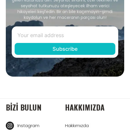
gelen kutunuza alın. Seyahat sırlarını, özel teklifleri ve
seyahat tutkunuzu ateşleyecek ilham verici
hikayeleri keşfedin. Bir an bile kaçırmayın–şimdi
kaydolun ve her maceranın parçası olun!
BIZI BULUN
HAKKIMIZDA
Instagram
Hakkımızda