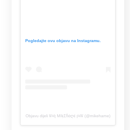
Pogledajte ovu objavu na Instagramu.
Objavu dijeli ਙਘן MīķΣჩάღέ ןਘਙ (@mikehame)