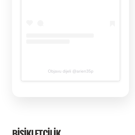
Objavu dijeli @arien35p
BISIKLETÇILIK