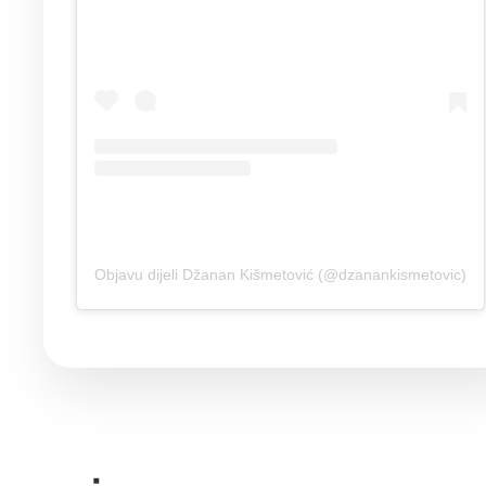
Objavu dijeli Džanan Kišmetović (@dzanankismetovic)