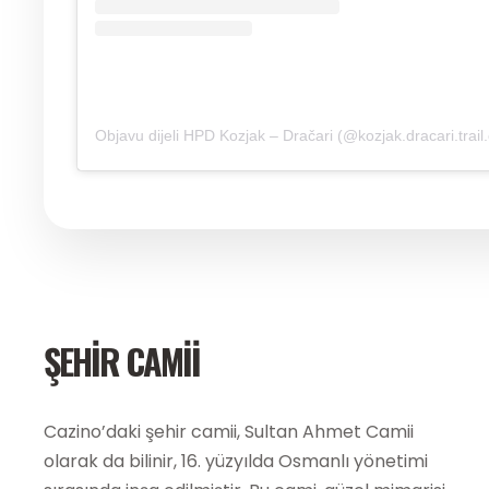
Objavu dijeli HPD Kozjak – Dračari (@kozjak.dracari.trail.
ŞEHIR CAMII
Cazino’daki şehir camii, Sultan Ahmet Camii
olarak da bilinir, 16. yüzyılda Osmanlı yönetimi