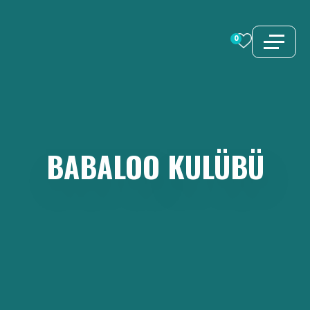
İçeriğe
atla
0
BABALOO
KULÜBÜ