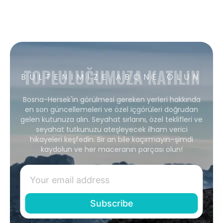
TOPLULUĞUMUZA KATILIN
BÜLTENIMIZE ABONE OLUN
Bosna-Hersek'in görülmesi gereken yerleri hakkında
en son güncellemeleri ve özel içgörüleri doğrudan
gelen kutunuza alın. Seyahat sırlarını, özel teklifleri ve
seyahat tutkunuzu ateşleyecek ilham verici
hikayeleri keşfedin. Bir an bile kaçırmayın–şimdi
kaydolun ve her maceranın parçası olun!