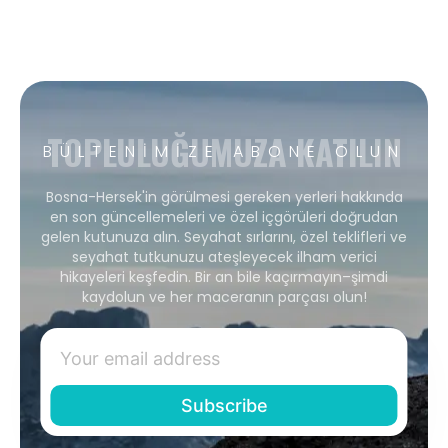
TOPLULUĞUMUZA KATILIN
BÜLTENIMIZE ABONE OLUN
Bosna-Hersek'in görülmesi gereken yerleri hakkında
en son güncellemeleri ve özel içgörüleri doğrudan
gelen kutunuza alın. Seyahat sırlarını, özel teklifleri ve
seyahat tutkunuzu ateşleyecek ilham verici
hikayeleri keşfedin. Bir an bile kaçırmayın–şimdi
kaydolun ve her maceranın parçası olun!