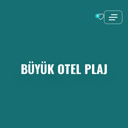
İçeriğe
atla
0
BÜYÜK
OTEL
PLAJ