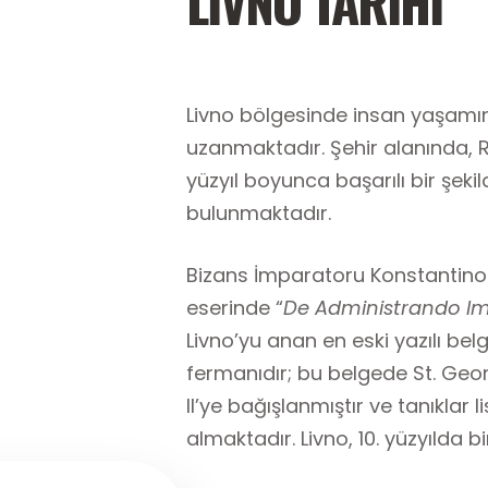
LİVNO TARİHİ
Livno bölgesinde insan yaşamının
uzanmaktadır. Şehir alanında, Ro
yüzyıl boyunca başarılı bir şeki
bulunmaktadır.
Bizans İmparatoru Konstantinos 
eserinde “
De Administrando Im
Livno’yu anan en eski yazılı belg
fermanıdır; bu belgede St. Geor
II’ye bağışlanmıştır ve tanıklar l
almaktadır. Livno, 10. yüzyılda b