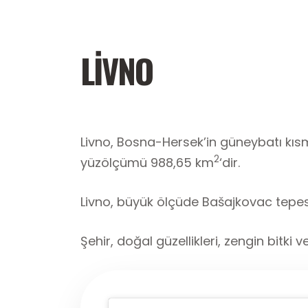
LİVNO
Livno, Bosna-Hersek’in güneybatı kısmı
2
yüzölçümü 988,65 km
‘dir.
Livno, büyük ölçüde Bašajkovac tepes
Şehir, doğal güzellikleri, zengin bitk