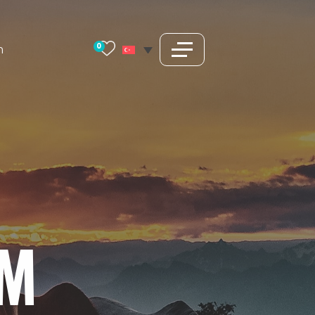
0
m
ZM