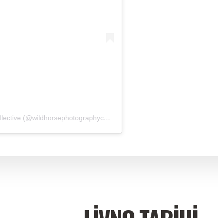
A post shared by WildHorsePhotographyCollective (@wildhorsephotographycollective)