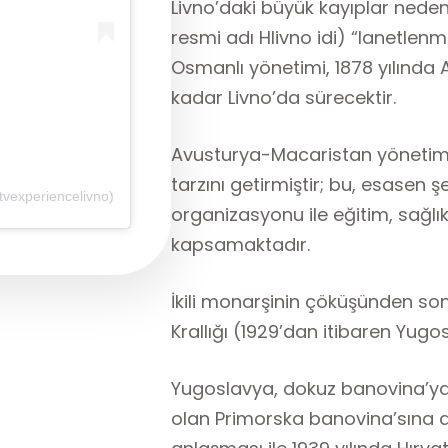
Livno’daki büyük kayıplar nedeni
resmi adı Hlivno idi) “lanetlenm
Osmanlı yönetimi, 1878 yılında
kadar Livno’da sürecektir.
Avusturya-Macaristan yönetimi 
tarzını getirmiştir; bu, esasen 
tvexperiencelivno)
organizasyonu ile eğitim, sağlık
kapsamaktadır.
İkili monarşinin çöküşünden sonr
Krallığı (1929’dan itibaren Yugos
Yugoslavya, dokuz banovina’ya 
olan Primorska banovina’sına d