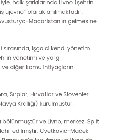
yle, halk şarkılarında Livno (şehrin
iş Lijevno” olarak anılmaktadır.
 Avusturya-Macaristan’ın gelmesine
sırasında, işgalci kendi yönetim
şehrin yönetimi ve yargı
 ve diğer kamu ihtiyaçlarını
a, Sırplar, Hırvatlar ve Slovenler
lavya Krallığı) kurulmuştur.
bölünmüştür ve Livno, merkezi Split
ahil edilmiştir. Cvetković-Maček