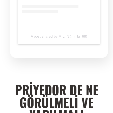
A post shared by M.L. (@mi_la_68)
PRIYEDOR DE NE
GÖRÜLMELI VE