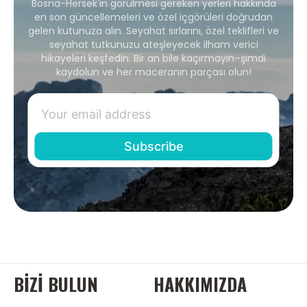
Bosna-Hersek'in görülmesi gereken yerleri hakkında
en son güncellemeleri ve özel içgörüleri doğrudan
gelen kutunuza alın. Seyahat sırlarını, özel teklifleri ve
seyahat tutkunuzu ateşleyecek ilham verici
hikayeleri keşfedin. Bir an bile kaçırmayın–şimdi
kaydolun ve her maceranın parçası olun!
BIZI BULUN
HAKKIMIZDA