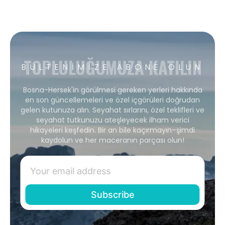
TOPLULUĞUMUZA KATILIN
BÜLTENIMIZE ABONE OLUN
Bosna-Hersek'in görülmesi gereken yerleri hakkında
en son güncellemeleri ve özel içgörüleri doğrudan
gelen kutunuza alın. Seyahat sırlarını, özel teklifleri ve
seyahat tutkunuzu ateşleyecek ilham verici
hikayeleri keşfedin. Bir an bile kaçırmayın–şimdi
kaydolun ve her maceranın parçası olun!