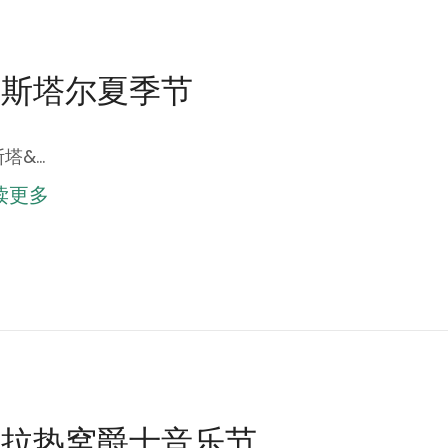
莫斯塔尔夏季节
塔&…
读更多
萨拉热窝爵士音乐节