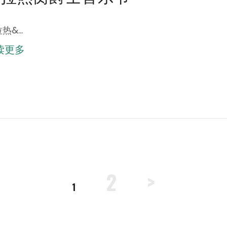
热&…
读更多
2
>
页
页
1
面
面