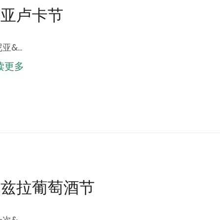
班亚卢卡节
亚&…
读更多
图兹拉葡萄酒节
次&…