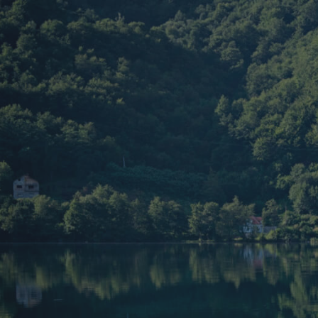
跳
至
内
容