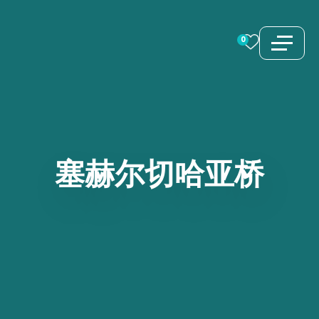
跳
至
0
内
容
塞赫尔切哈亚桥