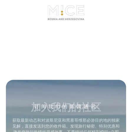
加入我们的社区
订阅我们的新闻通讯
获取最新动态和对波斯尼亚和黑塞哥维那必游目的地的独家
见解，直接发送到您的收件箱。发现旅行秘密、特别优惠和
激发您旅行热情的灵感故事。不要错过任何精彩瞬间–立即