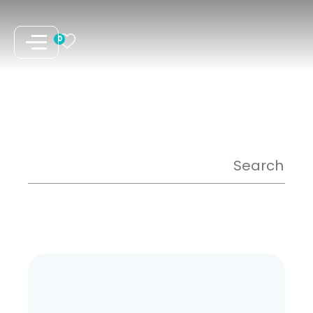
نتقل
لى
0
لمحتوى