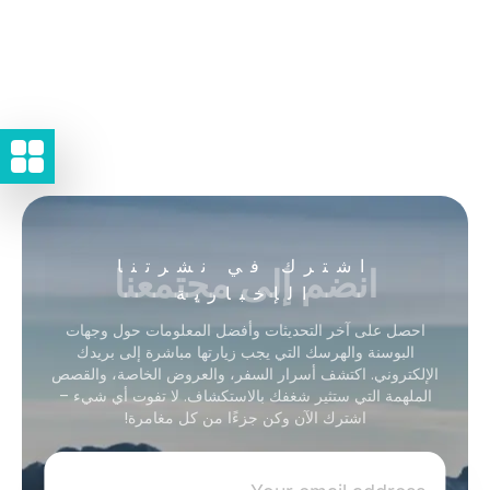
انضم إلى مجتمعنا
اشترك في نشرتنا
الإخبارية
احصل على آخر التحديثات وأفضل المعلومات حول وجهات
البوسنة والهرسك التي يجب زيارتها مباشرة إلى بريدك
الإلكتروني. اكتشف أسرار السفر، والعروض الخاصة، والقصص
الملهمة التي ستثير شغفك بالاستكشاف. لا تفوت أي شيء –
اشترك الآن وكن جزءًا من كل مغامرة!