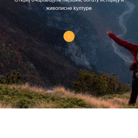
живoписнe kултурe