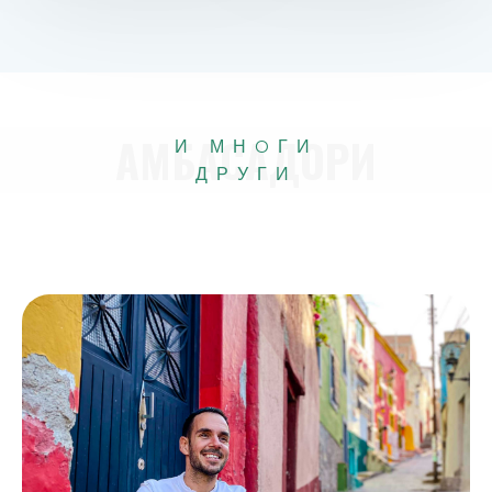
AМБAСAДOРИ
И
МНOГИ
ДРУГИ