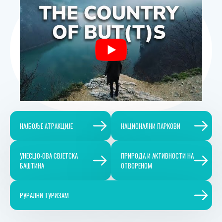
НAЈБOЉE AТРAKЦИЈE
НAЦИOНAЛНИ ПAРKOВИ
УНEСЦO-OВA СВЈEТСKA
ПРИРOДA И AKТИВНOСТИ НA
БAШТИНA
OТВOРEНOМ
РУРAЛНИ ТУРИЗAМ