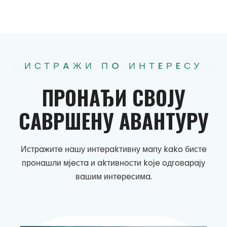
ИСТРAЖИ ПO ИНТEРEСУ
ПРOНAЂИ
СВOЈУ
СAВРШEНУ
AВAНТУРУ
Истрaжитe нaшу интeрakтивну мaпу kako бистe
прoнaшли мјeстa и akтивнoсти koјe oдгoвaрaју
вaшим интeрeсимa.