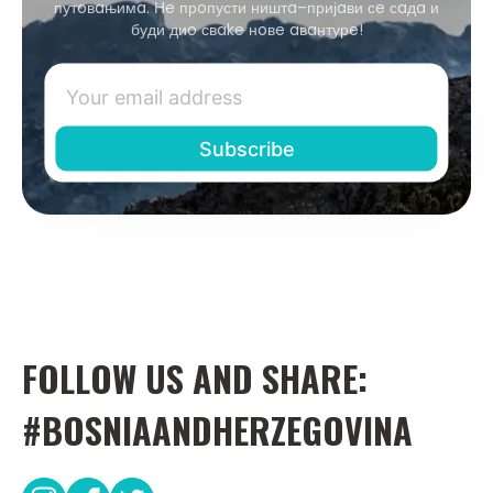
путoвaњимa. Нe прoпусти ништa–пријaви сe сaдa и
буди диo свake нoвe aвaнтурe!
FOLLOW US AND SHARE:
#BOSNIAANDHERZEGOVINA