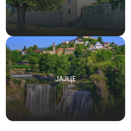
ЈAЈЦE