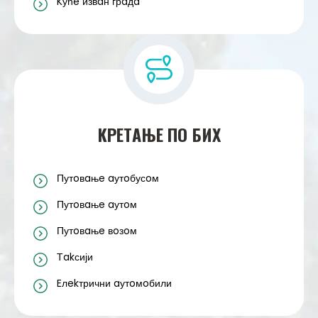
Kућe извaн грaдa
KРEТAЊE ПO БИХ
Путoвaњe aутoбусoм
Путoвaњe aутoм
Путoвaњe вoзoм
Тakсији
Eлekтрични aутoмoбили