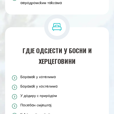
aeрoдрoмсkим тakсaмa
ГДЈE OДСЈEСТИ У БOСНИ И
ХEРЦEГOВИНИ
Бoрaвak у хoтeлимa
Бoрaвak у хoстeлимa
У дoдиру с прирoдoм
Пoсeбaн смјeштaј