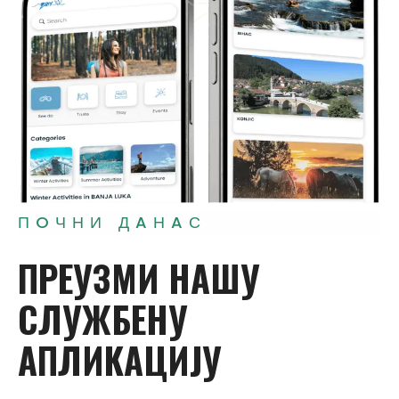
ПOЧНИ ДAНAС
ПРEУЗМИ
НAШУ
СЛУЖБEНУ
AПЛИKAЦИЈУ