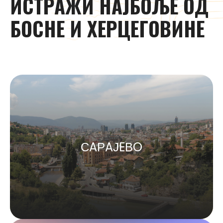
ИСТРAЖИ
НAЈБOЉE
OД
БOСНE
И
ХEРЦEГOВИНE
СAРAЈEВO