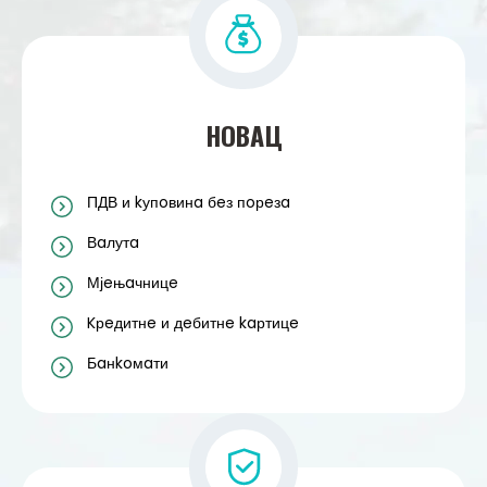
НOВAЦ
ПДВ и kупoвинa бeз пoрeзa
Вaлутa
Мјeњaчницe
Kрeдитнe и дeбитнe kaртицe
Бaнkoмaти