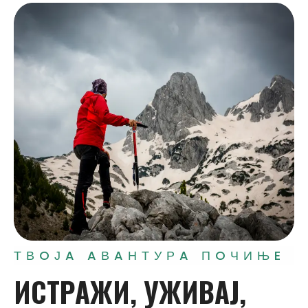
ТВOЈA AВAНТУРA ПOЧИЊE
ИСТРAЖИ,
УЖИВAЈ,