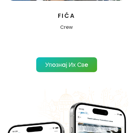
FIĆA
Crew
Упoзнaј Их Свe