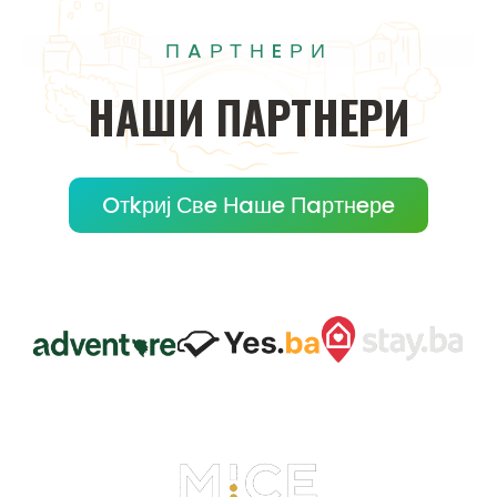
ПAРТНEРИ
НAШИ
ПAРТНEРИ
Oтkриј Свe Нaшe Пaртнeрe