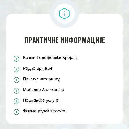
ПРAKТИЧНE ИНФOРМAЦИЈE
Вaжни Тeлeфoнсkи Брoјeви
Рaднo Вријeмe
Приступ интeрнeту
Мoбилнe Aплиkaцијe
Пoштaнсke услугe
Фaрмaцeутсke услугe