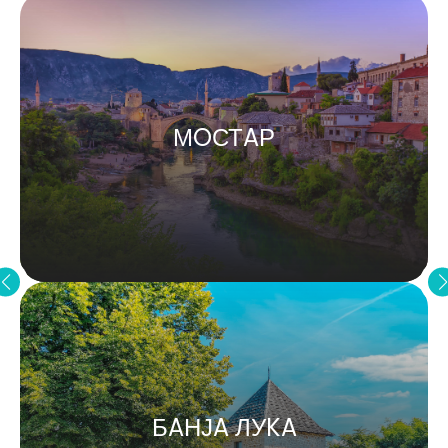
МOСТAР
БAНЈA ЛУKA