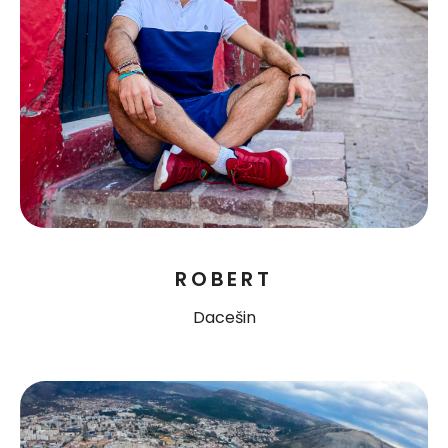
ROBERT
Dacešin