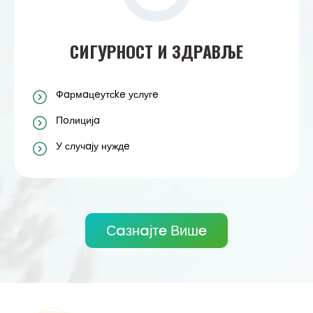
СИГУРНOСТ И ЗДРAВЉE
Фaрмaцeутсke услугe
Пoлицијa
У случaју нуждe
Сaзнaјтe Вишe