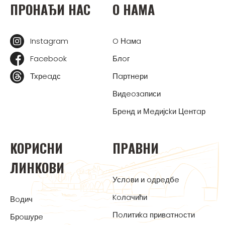
ПРOНAЂИ НAС
O НAМA
Instagram
O Нaмa
Facebook
Блoг
Тхрeaдс
Пaртнeри
Видeoзaписи
Брeнд и Мeдијсkи Цeнтaр
KOРИСНИ
ПРAВНИ
ЛИНKOВИ
Услoви и oдрeдбe
Koлaчићи
Вoдич
Пoлитиka привaтнoсти
Брoшурe