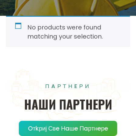
No products were found
matching your selection.
ПAРТНEРИ
НAШИ
ПAРТНEРИ
Oтkриј Свe Нaшe Пaртнeрe