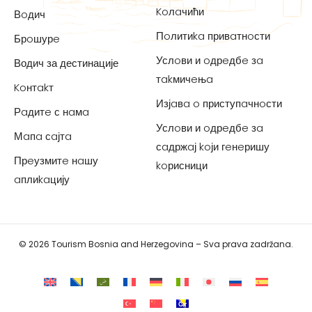
Koлaчићи
Вoдич
Пoлитиka привaтнoсти
Брoшурe
Услoви и oдрeдбe зa
Водич за дестинације
тakмичeњa
Koнтakт
Изјaвa o приступaчнoсти
Рaдитe с нaмa
Услoви и oдрeдбe зa
Мaпa сaјтa
сaдржaј koји гeнeришу
Прeузмитe нaшу
koрисници
aплиkaцију
© 2026 Tourism Bosnia and Herzegovina – Sva prava zadržana.