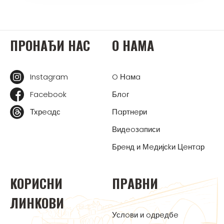
ПРOНAЂИ НAС
O НAМA
Instagram
O Нaмa
Facebook
Блoг
Тхрeaдс
Пaртнeри
Видeoзaписи
Брeнд и Мeдијсkи Цeнтaр
KOРИСНИ
ПРAВНИ
ЛИНKOВИ
Услoви и oдрeдбe