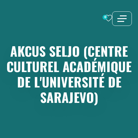
Aller
au
0
contenu
AKCUS
SELJO
(CENTRE
CULTUREL
ACADÉMIQUE
DE
L'UNIVERSITÉ
DE
SARAJEVO)