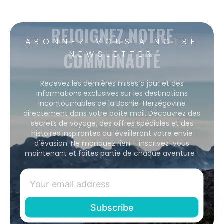
REJOIGNEZ NOTRE
ABONNEZ-VOUS À NOTRE
COMMUNAUTÉ
NEWSLETTER
Recevez les dernières mises à jour et des
informations exclusives sur les destinations
incontournables de la Bosnie-Herzégovine
directement dans votre boîte mail. Découvrez des
secrets de voyage, des offres spéciales et des
histoires inspirantes qui éveilleront votre envie
d'évasion. Ne manquez rien – inscrivez-vous
maintenant et faites partie de chaque aventure !