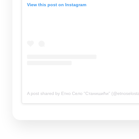
View this post on Instagram
A post shared by Етно Село “Станишићи” (@etnoselostan