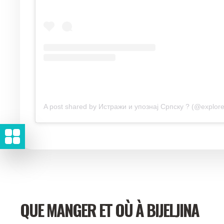
A post shared by Истражи и упознај Српску ? (@explore
QUE MANGER ET OÙ À BIJELJINA