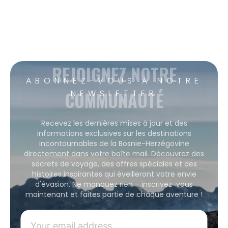
REJOIGNEZ NOTRE
ABONNEZ-VOUS À NOTRE
COMMUNAUTÉ
NEWSLETTER
Recevez les dernières mises à jour et des
informations exclusives sur les destinations
incontournables de la Bosnie-Herzégovine
directement dans votre boîte mail. Découvrez des
secrets de voyage, des offres spéciales et des
histoires inspirantes qui éveilleront votre envie
d'évasion. Ne manquez rien – inscrivez-vous
maintenant et faites partie de chaque aventure !