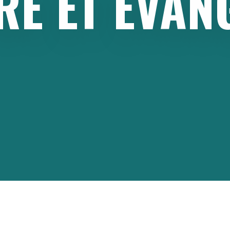
RE
ET
ÉVAN