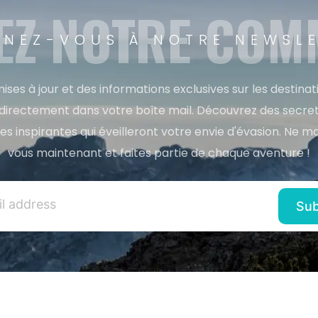
EZ NOTRE CO
NEZ-VOUS À NOTRE NEWSL
ises à jour et des informations exclusives sur les destina
directement dans votre boîte mail. Découvrez des secret
res inspirantes qui éveilleront votre envie d'évasion. Ne m
vous maintenant et faites partie de chaque aventure !