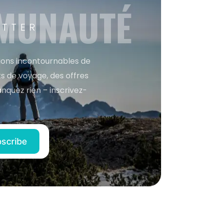
MMUNAUTÉ
ETTER
tions incontournables de
s de voyage, des offres
anquez rien – inscrivez-