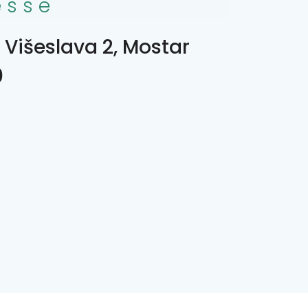
esse
 Višeslava 2, Mostar
0