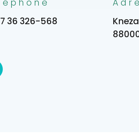
léphone
Adr
7 36 326-568
Kneza
8800