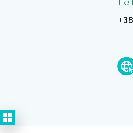
Té
+38