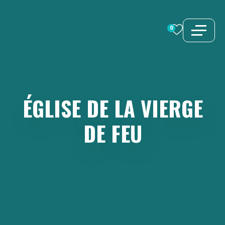
Aller
au
0
contenu
ÉGLISE
DE
LA
VIERGE
DE
FEU