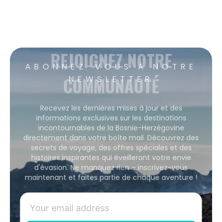
REJOIGNEZ NOTRE
ABONNEZ-VOUS À NOTRE
COMMUNAUTÉ
NEWSLETTER
Recevez les dernières mises à jour et des
informations exclusives sur les destinations
incontournables de la Bosnie-Herzégovine
directement dans votre boîte mail. Découvrez des
secrets de voyage, des offres spéciales et des
histoires inspirantes qui éveilleront votre envie
d'évasion. Ne manquez rien – inscrivez-vous
maintenant et faites partie de chaque aventure !