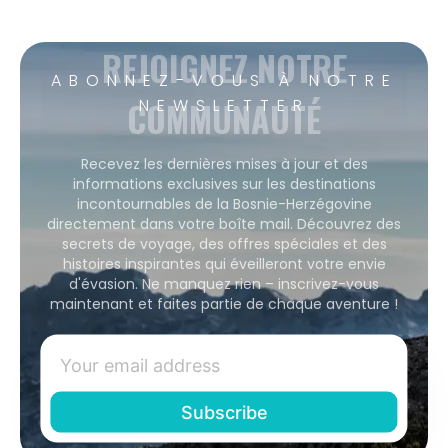
REJOIGNEZ NOTRE
ABONNEZ-VOUS À NOTRE
COMMUNAUTÉ
NEWSLETTER
Recevez les dernières mises à jour et des
informations exclusives sur les destinations
incontournables de la Bosnie-Herzégovine
directement dans votre boîte mail. Découvrez des
secrets de voyage, des offres spéciales et des
histoires inspirantes qui éveilleront votre envie
d'évasion. Ne manquez rien – inscrivez-vous
maintenant et faites partie de chaque aventure !