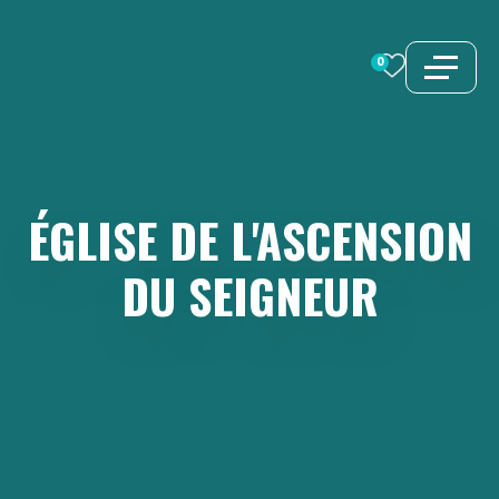
Aller
au
0
contenu
ÉGLISE
DE
L'ASCENSION
DU
SEIGNEUR