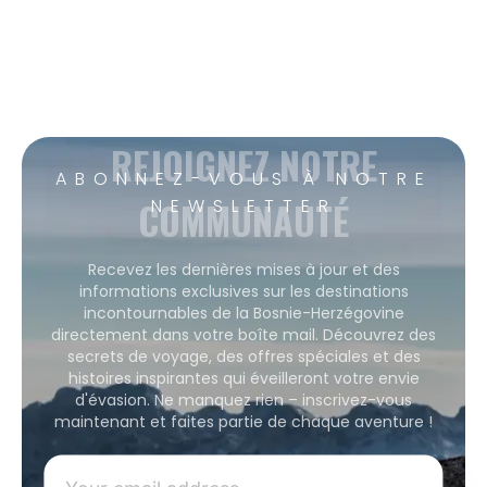
REJOIGNEZ NOTRE
ABONNEZ-VOUS À NOTRE
COMMUNAUTÉ
NEWSLETTER
Recevez les dernières mises à jour et des
informations exclusives sur les destinations
incontournables de la Bosnie-Herzégovine
directement dans votre boîte mail. Découvrez des
secrets de voyage, des offres spéciales et des
histoires inspirantes qui éveilleront votre envie
d'évasion. Ne manquez rien – inscrivez-vous
maintenant et faites partie de chaque aventure !