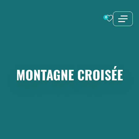
Aller
au
0
contenu
MONTAGNE
CROISÉE