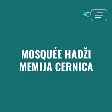
Aller
au
0
contenu
MOSQUÉE
HADŽI
MEMIJA
CERNICA