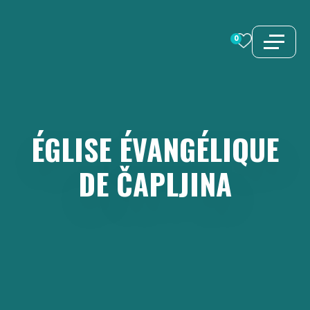
Aller
au
0
contenu
ÉGLISE
ÉVANGÉLIQUE
DE
ČAPLJINA