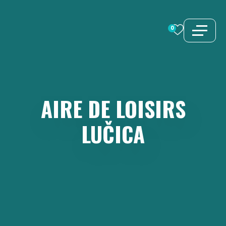
Aller
au
0
contenu
AIRE
DE
LOISIRS
LUČICA