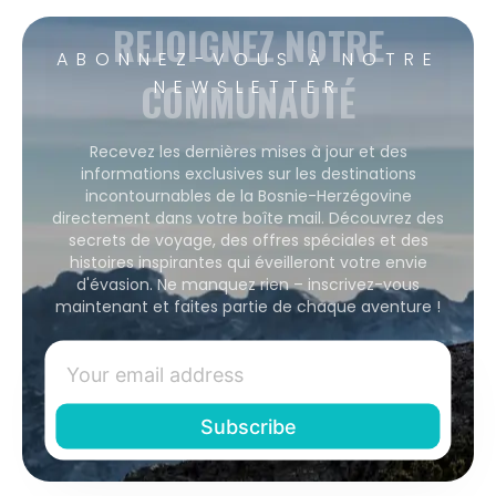
REJOIGNEZ NOTRE
ABONNEZ-VOUS À NOTRE
COMMUNAUTÉ
NEWSLETTER
Recevez les dernières mises à jour et des
informations exclusives sur les destinations
incontournables de la Bosnie-Herzégovine
directement dans votre boîte mail. Découvrez des
secrets de voyage, des offres spéciales et des
histoires inspirantes qui éveilleront votre envie
d'évasion. Ne manquez rien – inscrivez-vous
maintenant et faites partie de chaque aventure !